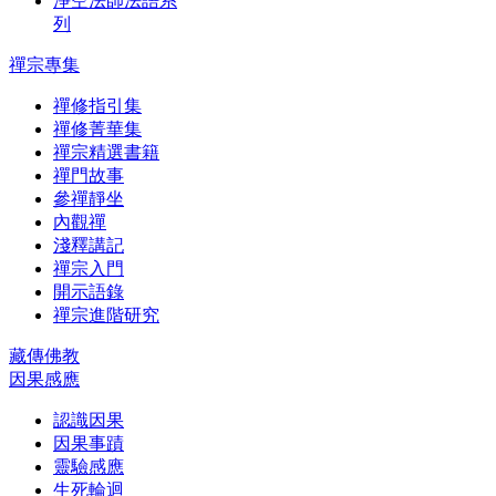
淨空法師法語系
列
禪宗專集
禪修指引集
禪修菁華集
禪宗精選書籍
禪門故事
參禪靜坐
內觀禪
淺釋講記
禪宗入門
開示語錄
禪宗進階研究
藏傳佛教
因果感應
認識因果
因果事蹟
靈驗感應
生死輪迴