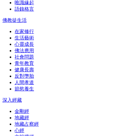
唯識緣起
語錄格言
佛教徒生活
在家修行
生活藝術
心靈成長
佛法應用
社會問題
青年教育
健康長壽
反對墮胎
人間孝道
節慾養生
深入經藏
金剛經
地藏經
地藏占察經
心經