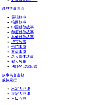
佛典故事專區
靈驗故事
輪回故事
中國佛教故事
印度佛教故事
其他佛教故事
禪宗故事
佛陀事跡
菩薩事跡
名人學佛故事
省人故事
法師的出家因緣
故事寓言書籍
戒律規行
出家人戒律
在家人戒律
三皈五戒