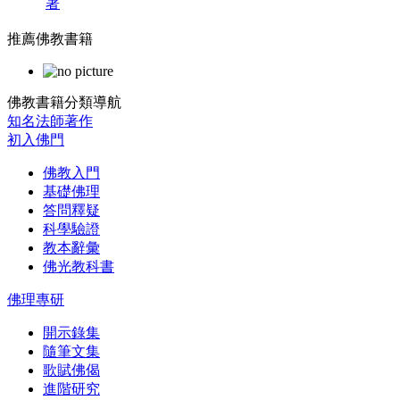
著
推薦佛教書籍
佛教書籍分類導航
知名法師著作
初入佛門
佛教入門
基礎佛理
答問釋疑
科學驗證
教本辭彙
佛光教科書
佛理專研
開示錄集
隨筆文集
歌賦佛偈
進階研究