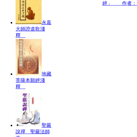
經」 作者：
永嘉
大師證道歌淺
釋
地藏
菩薩本願經淺
釋
聖嚴
說禪 聖嚴法師