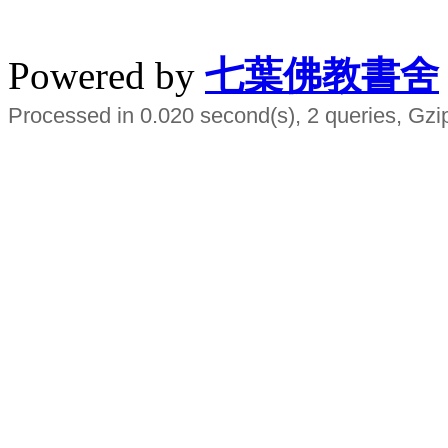
水晶
順正府大王公求道
Powered by
七葉佛教書舍
Processed in 0.020 second(s), 2 queries, Gzi
Smart EMS Slimming Muscle Trainer