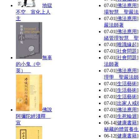
地獄
07-01
[
佛法應用
不空 宣化上人
場智慧 聖嚴法
主
07-01
[
佛法應用
嚴法師著
07-01
[
佛法應用
緒管理智慧 聖
07-01
[
唯識緣起
07-01
[
社會問題
無辜
07-01
[
社會問題
的小鬼（中
法師著
英）
07-01
[
佛法應用
理學 聖嚴法師
07-01
[
生活藝術
07-01
[
生活藝術
07-01
[
生活藝術
07-01
[
出家人戒
佛說
07-01
[
佛法應用
阿彌陀經淺釋
07-01
[
生死輪迴
宣
06-14
[
健康書籍
秘藏的體質養生
06-12
[
健康書籍