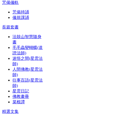
咒偈儀軌
咒偈持誦
儀規課誦
長篇套書
法鼓山智慧隨身
書
毛毛蟲變蝴蝶(道
證法師)
迷悟之間(星雲法
師)
人間佛教(星雲法
師)
往事百語(星雲法
師)
星雲日記
佛教畫冊
菜根譚
精選文集