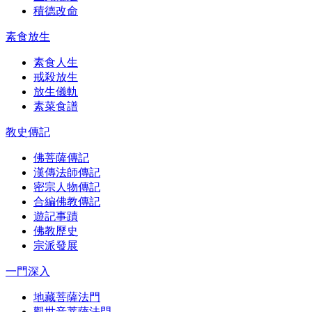
積德改命
素食放生
素食人生
戒殺放生
放生儀軌
素菜食譜
教史傳記
佛菩薩傳記
漢傳法師傳記
密宗人物傳記
合編佛教傳記
遊記事蹟
佛教歷史
宗派發展
一門深入
地藏菩薩法門
觀世音菩薩法門