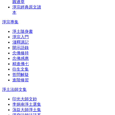
圓通章
淨宗經典原文讀
本
淨宗專集
淨土隨身書
淨宗入門
淺釋講記
開示語錄
念佛修持
念佛感應
精進佛七
往生文集
答問解疑
進階修習
淨土法師文集
印光大師文鈔
李炳南淨土選集
蕅益大師淨土集