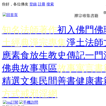
你好，各位佛友
登錄
註冊
搜索
知名法師著作
初入佛門
佛
土經典
淨宗專集
淨土法師
應
素食放生
教史傳記
一門
佛典故事專區
故事寓言書
精選文集
民間善書
健康書
方式
戒邪淫網