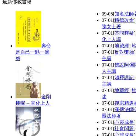
最新佛教書籍
09-05
[
知名法師
07-01
[
積德改命
陳女士著
07-01
[
答問釋疑
化上人講
壽命
07-01
[
地藏經
]
是自己一點一滴
07-01
[
反對墮胎
努
主講
07-01
[
佛說阿彌
人主講
07-01
[
淺釋講記
主講
07-01
[
地藏經
]
金剛
述
棒喝 -- 宣化上人
07-01
[
禪宗精選
07-01
[
漢傳法師
嚴法師著
07-01
[
心靈成長
07-01
[
社會問題
07-01
[
心靈成長