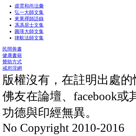
虛雲和尚法彙
弘一大師文集
來果禪師語錄
馮馮居士文集
圓瑛大師文集
律航法師文集
民間善書
健康書籍
贊助方式
戒邪淫網
版權沒有，在註明出處的
佛友在論壇、faceboo
功德與印經無異。
No Copyright 2010-2016