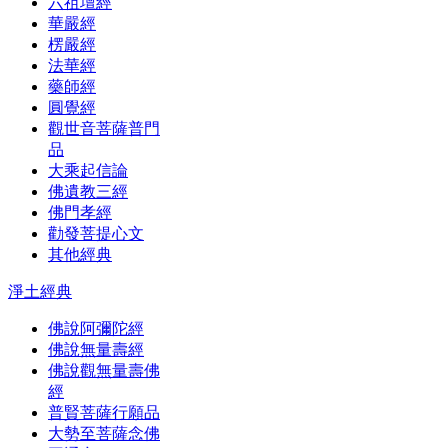
六祖壇經
華嚴經
楞嚴經
法華經
藥師經
圓覺經
觀世音菩薩普門
品
大乘起信論
佛遺教三經
佛門孝經
勸發菩提心文
其他經典
淨土經典
佛說阿彌陀經
佛說無量壽經
佛說觀無量壽佛
經
普賢菩薩行願品
大勢至菩薩念佛