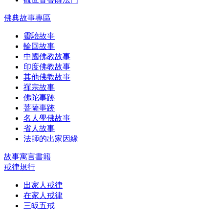
佛典故事專區
靈驗故事
輪回故事
中國佛教故事
印度佛教故事
其他佛教故事
禪宗故事
佛陀事跡
菩薩事跡
名人學佛故事
省人故事
法師的出家因緣
故事寓言書籍
戒律規行
出家人戒律
在家人戒律
三皈五戒