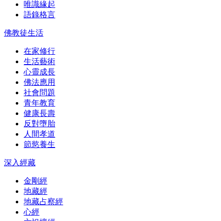
唯識緣起
語錄格言
佛教徒生活
在家修行
生活藝術
心靈成長
佛法應用
社會問題
青年教育
健康長壽
反對墮胎
人間孝道
節慾養生
深入經藏
金剛經
地藏經
地藏占察經
心經