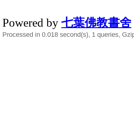
水晶
順正府大王公求道
Powered by
七葉佛教書舍
Processed in 0.018 second(s), 1 queries, Gzi
Smart EMS Slimming Muscle Trainer