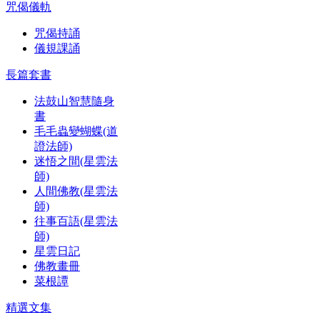
咒偈儀軌
咒偈持誦
儀規課誦
長篇套書
法鼓山智慧隨身
書
毛毛蟲變蝴蝶(道
證法師)
迷悟之間(星雲法
師)
人間佛教(星雲法
師)
往事百語(星雲法
師)
星雲日記
佛教畫冊
菜根譚
精選文集