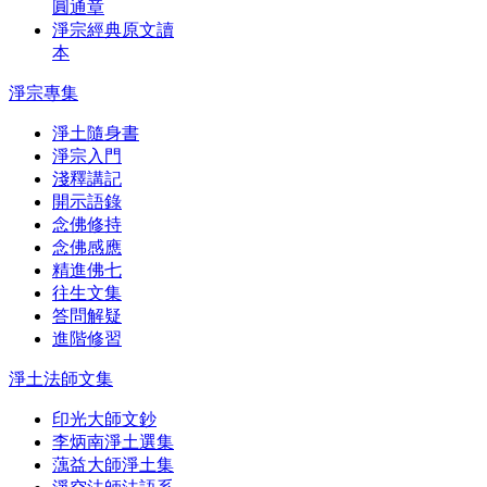
圓通章
淨宗經典原文讀
本
淨宗專集
淨土隨身書
淨宗入門
淺釋講記
開示語錄
念佛修持
念佛感應
精進佛七
往生文集
答問解疑
進階修習
淨土法師文集
印光大師文鈔
李炳南淨土選集
蕅益大師淨土集