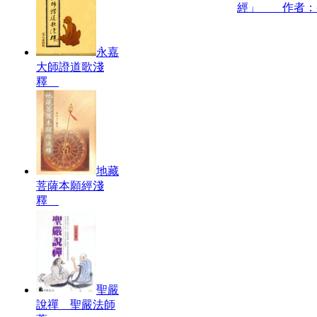
經」 作者：
永嘉
大師證道歌淺
釋
地藏
菩薩本願經淺
釋
聖嚴
說禪 聖嚴法師