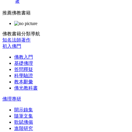
著
推薦佛教書籍
佛教書籍分類導航
知名法師著作
初入佛門
佛教入門
基礎佛理
答問釋疑
科學驗證
教本辭彙
佛光教科書
佛理專研
開示錄集
隨筆文集
歌賦佛偈
進階研究