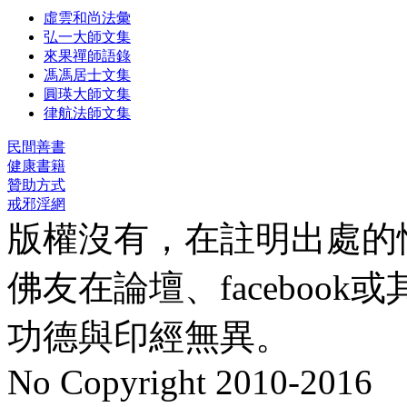
虛雲和尚法彙
弘一大師文集
來果禪師語錄
馮馮居士文集
圓瑛大師文集
律航法師文集
民間善書
健康書籍
贊助方式
戒邪淫網
版權沒有，在註明出處的
佛友在論壇、faceboo
功德與印經無異。
No Copyright 2010-2016