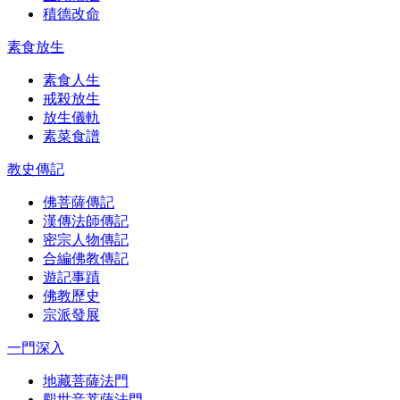
積德改命
素食放生
素食人生
戒殺放生
放生儀軌
素菜食譜
教史傳記
佛菩薩傳記
漢傳法師傳記
密宗人物傳記
合編佛教傳記
遊記事蹟
佛教歷史
宗派發展
一門深入
地藏菩薩法門
觀世音菩薩法門