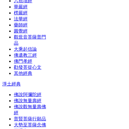
六祖壇經
華嚴經
楞嚴經
法華經
藥師經
圓覺經
觀世音菩薩普門
品
大乘起信論
佛遺教三經
佛門孝經
勸發菩提心文
其他經典
淨土經典
佛說阿彌陀經
佛說無量壽經
佛說觀無量壽佛
經
普賢菩薩行願品
大勢至菩薩念佛