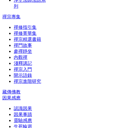
淨空法師法語系
列
禪宗專集
禪修指引集
禪修菁華集
禪宗精選書籍
禪門故事
參禪靜坐
內觀禪
淺釋講記
禪宗入門
開示語錄
禪宗進階研究
藏傳佛教
因果感應
認識因果
因果事蹟
靈驗感應
生死輪迴