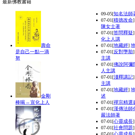
最新佛教書籍
09-05
[
知名法師
07-01
[
積德改命
陳女士著
07-01
[
答問釋疑
化上人講
壽命
07-01
[
地藏經
]
是自己一點一滴
07-01
[
反對墮胎
努
主講
07-01
[
佛說阿彌
人主講
07-01
[
淺釋講記
主講
07-01
[
地藏經
]
金剛
述
棒喝 -- 宣化上人
07-01
[
禪宗精選
07-01
[
漢傳法師
嚴法師著
07-01
[
心靈成長
07-01
[
社會問題
07-01
[
心靈成長