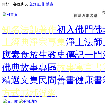
你好，各位佛友
登錄
註冊
搜索
知名法師著作
初入佛門
佛
土經典
淨宗專集
淨土法師
應
素食放生
教史傳記
一門
佛典故事專區
故事寓言書
精選文集
民間善書
健康書
方式
戒邪淫網