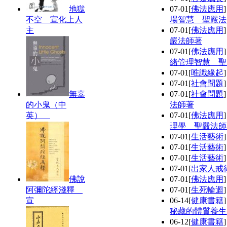
地獄
07-01
[
佛法應用
不空 宣化上人
場智慧 聖嚴法
主
07-01
[
佛法應用
嚴法師著
07-01
[
佛法應用
緒管理智慧 聖
07-01
[
唯識緣起
07-01
[
社會問題
無辜
07-01
[
社會問題
的小鬼（中
法師著
英）
07-01
[
佛法應用
理學 聖嚴法師
07-01
[
生活藝術
07-01
[
生活藝術
07-01
[
生活藝術
07-01
[
出家人戒
佛說
07-01
[
佛法應用
阿彌陀經淺釋
07-01
[
生死輪迴
宣
06-14
[
健康書籍
秘藏的體質養生
06-12
[
健康書籍