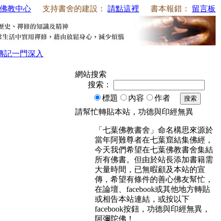
佛教中心
支持書舍的建設：
請點這裡
書本報錯：
留言板
傳記
一門深入
網站搜索
搜索：
標題
內容
作者
搜索
請幫忙轉貼本站，功德與印經無異
「七葉佛教書舍」命名構思來源於
當年阿難尊者在七葉窟結集佛經，
今天我們希望在七葉佛教書舍集結
所有佛書。但由於站長添加書籍需
大量時間，已無暇顧及本站的宣
傳，希望有條件的善心佛友幫忙，
在論壇、facebook或其他地方轉貼
或相告本站連結，或按以下
facebook按鈕，功德與印經無異，
阿彌陀佛！