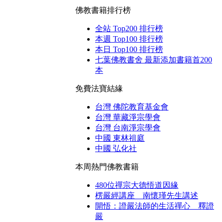
佛教書籍排行榜
全站 Top200 排行榜
本週 Top100 排行榜
本日 Top100 排行榜
七葉佛教書舍 最新添加書籍首200
本
免費法寶結緣
台灣 佛陀教育基金會
台灣 華藏淨宗學會
台灣 台南淨宗學會
中國 東林祖庭
中國 弘化社
本周熱門佛教書籍
480位禪宗大德悟道因緣
楞嚴經講座 南懷瑾先生講述
開悟：證嚴法師的生活禪心 釋證
嚴