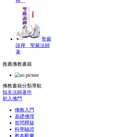
釋
聖嚴
說禪 聖嚴法師
著
推薦佛教書籍
佛教書籍分類導航
知名法師著作
初入佛門
佛教入門
基礎佛理
答問釋疑
科學驗證
教本辭彙