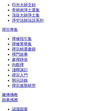
印光大師文鈔
李炳南淨土選集
蕅益大師淨土集
淨空法師法語系列
禪宗專集
禪修指引集
禪修菁華集
禪宗精選書籍
禪門故事
參禪靜坐
內觀禪
淺釋講記
禪宗入門
開示語錄
禪宗進階研究
藏傳佛教
因果感應
認識因果