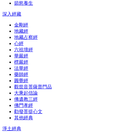
節慾養生
深入經藏
金剛經
地藏經
地藏占察經
心經
六祖壇經
華嚴經
楞嚴經
法華經
藥師經
圓覺經
觀世音菩薩普門品
大乘起信論
佛遺教三經
佛門孝經
勸發菩提心文
其他經典
淨土經典