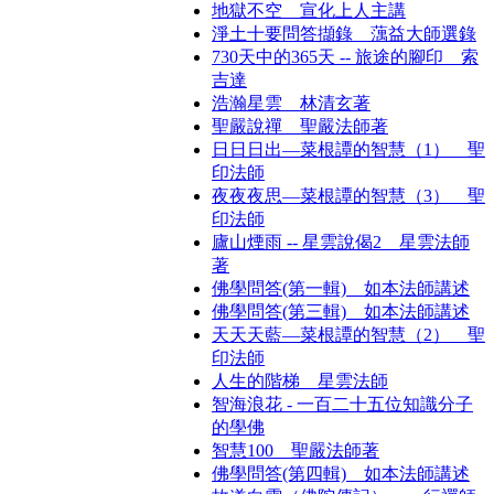
地獄不空 宣化上人主講
淨土十要問答擷錄 蕅益大師選錄
730天中的365天 -- 旅途的腳印 索
吉達
浩瀚星雲 林清玄著
聖嚴說禪 聖嚴法師著
日日日出—菜根譚的智慧（1） 聖
印法師
夜夜夜思—菜根譚的智慧（3） 聖
印法師
廬山煙雨 -- 星雲說偈2 星雲法師
著
佛學問答(第一輯) 如本法師講述
佛學問答(第三輯) 如本法師講述
天天天藍—菜根譚的智慧（2） 聖
印法師
人生的階梯 星雲法師
智海浪花 - 一百二十五位知識分子
的學佛
智慧100 聖嚴法師著
佛學問答(第四輯) 如本法師講述