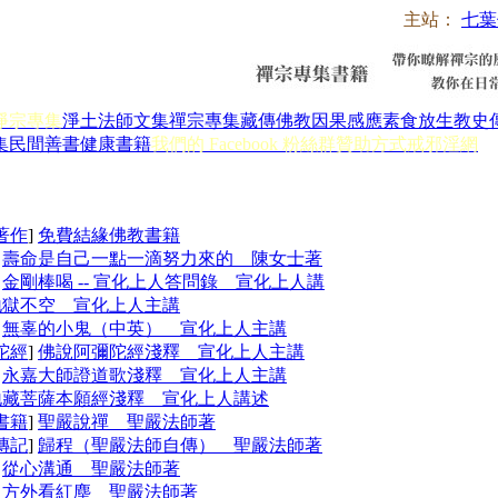
主站：
七葉
淨宗專集
淨土法師文集
禪宗專集
藏傳佛教
因果感應
素食放生
教史
集
民間善書
健康書籍
我們的 Facebook 粉絲群
贊助方式
戒邪淫網
著作
]
免費結緣佛教書籍
]
壽命是自己一點一滴努力來的 陳女士著
]
金剛棒喝 -- 宣化上人答問錄 宣化上人講
地獄不空 宣化上人主講
]
無辜的小鬼（中英） 宣化上人主講
陀經
]
佛說阿彌陀經淺釋 宣化上人主講
]
永嘉大師證道歌淺釋 宣化上人主講
地藏菩薩本願經淺釋 宣化上人講述
書籍
]
聖嚴說禪 聖嚴法師著
傳記
]
歸程（聖嚴法師自傳） 聖嚴法師著
]
從心溝通 聖嚴法師著
]
方外看紅塵 聖嚴法師著