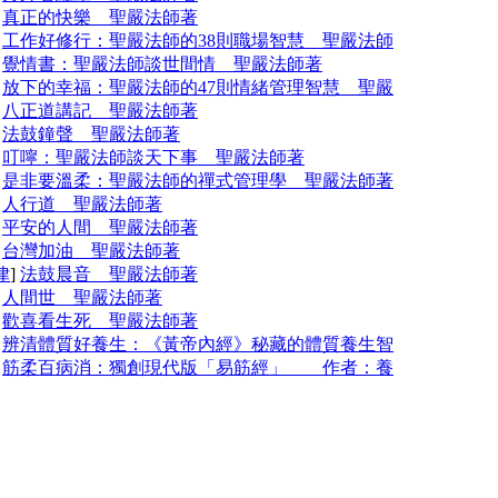
]
真正的快樂 聖嚴法師著
]
工作好修行：聖嚴法師的38則職場智慧 聖嚴法師
]
覺情書：聖嚴法師談世間情 聖嚴法師著
]
放下的幸福：聖嚴法師的47則情緒管理智慧 聖嚴
]
八正道講記 聖嚴法師著
]
法鼓鐘聲 聖嚴法師著
]
叮嚀：聖嚴法師談天下事 聖嚴法師著
]
是非要溫柔：聖嚴法師的禪式管理學 聖嚴法師著
]
人行道 聖嚴法師著
]
平安的人間 聖嚴法師著
]
台灣加油 聖嚴法師著
律
]
法鼓晨音 聖嚴法師著
]
人間世 聖嚴法師著
]
歡喜看生死 聖嚴法師著
]
辨清體質好養生：《黃帝內經》秘藏的體質養生智
]
筋柔百病消：獨創現代版「易筋經」 作者：養