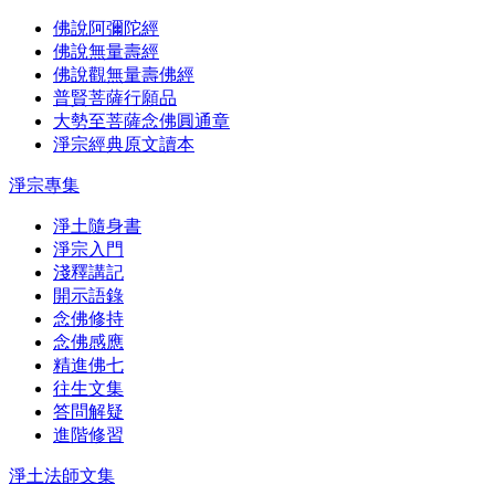
佛說阿彌陀經
佛說無量壽經
佛說觀無量壽佛經
普賢菩薩行願品
大勢至菩薩念佛圓通章
淨宗經典原文讀本
淨宗專集
淨土隨身書
淨宗入門
淺釋講記
開示語錄
念佛修持
念佛感應
精進佛七
往生文集
答問解疑
進階修習
淨土法師文集