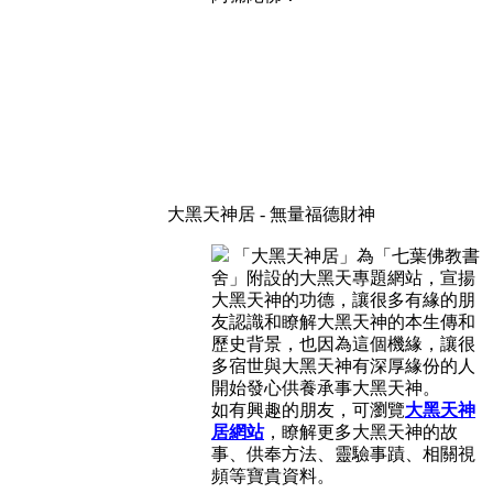
大黑天神居 - 無量福德財神
「大黑天神居」為「七葉佛教書
舍」附設的大黑天專題網站，宣揚
大黑天神的功德，讓很多有緣的朋
友認識和瞭解大黑天神的本生傳和
歷史背景，也因為這個機緣，讓很
多宿世與大黑天神有深厚緣份的人
開始發心供養承事大黑天神。
如有興趣的朋友，可瀏覽
大黑天神
居網站
，瞭解更多大黑天神的故
事、供奉方法、靈驗事蹟、相關視
頻等寶貴資料。