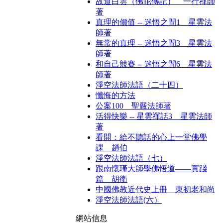
故道白雲（佛陀傳記） 一行禪師
著
真理的價值 -- 迷悟之間1 星雲法
師著
無常的真理 -- 迷悟之間3 星雲法
師著
和自己競賽 -- 迷悟之間6 星雲法
師著
淨空法師法語（二十四）
懺悔的方法
公案100 聖嚴法師著
活得快樂 -- 星雲禪話3 星雲法師
著
看開：給不聽話的心上一堂佛學
課 趙伯
淨空法師法語（七）
跟南懷瑾大師學佛悟道——實踐
篇 胡衛
中國佛教近代史上冊 東初老和尚
淨空法師法語(六）
網站信息