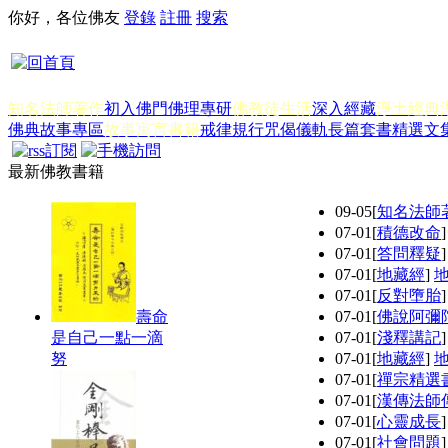
你好，各位佛友
登錄
註冊
搜索
知名法師著作
初入佛門
佛理專研
佛教徒生活
深入經藏
淨土經典
佛典故事專區
故事寓言書籍
戒律規行
咒偈儀軌
長篇套書
精選文
最新佛教書籍
09-05
[
知名法師
07-01
[
積德改命
07-01
[
答問釋疑
07-01
[
地藏經
]
07-01
[
反對墮胎
壽命
07-01
[
佛說阿彌
是自己一點一滴
07-01
[
淺釋講記
努
07-01
[
地藏經
]
07-01
[
禪宗精選
07-01
[
漢傳法師
07-01
[
心靈成長
07-01
[
社會問題