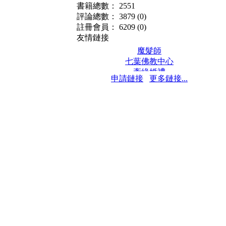
書籍總數： 2551
評論總數： 3879
(0)
註冊會員： 6209
(0)
友情鏈接
魔髮師
七葉佛教中心
牽緣婚禮
申請鏈接
更多鏈接...
保髮堂