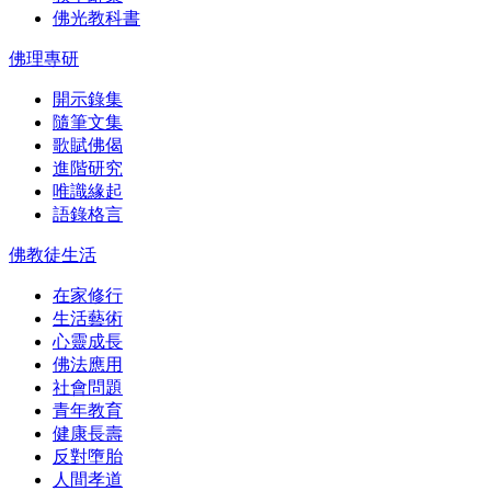
佛光教科書
佛理專研
開示錄集
隨筆文集
歌賦佛偈
進階研究
唯識緣起
語錄格言
佛教徒生活
在家修行
生活藝術
心靈成長
佛法應用
社會問題
青年教育
健康長壽
反對墮胎
人間孝道