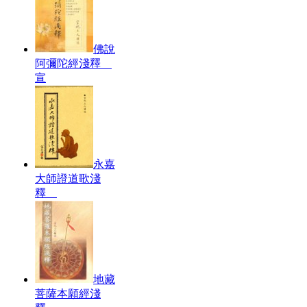
佛說
阿彌陀經淺釋
宣
永嘉
大師證道歌淺
釋
地藏
菩薩本願經淺