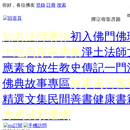
你好，各位佛友
登錄
註冊
搜索
知名法師著作
初入佛門
佛
土經典
淨宗專集
淨土法師
應
素食放生
教史傳記
一門
佛典故事專區
故事寓言書
精選文集
民間善書
健康書
方式
戒邪淫網