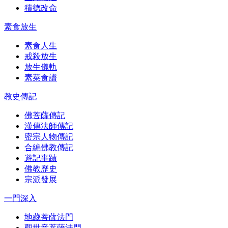
積德改命
素食放生
素食人生
戒殺放生
放生儀軌
素菜食譜
教史傳記
佛菩薩傳記
漢傳法師傳記
密宗人物傳記
合編佛教傳記
遊記事蹟
佛教歷史
宗派發展
一門深入
地藏菩薩法門
觀世音菩薩法門