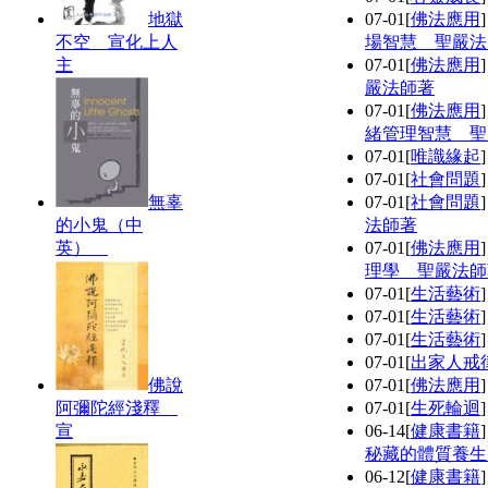
地獄
07-01
[
佛法應用
不空 宣化上人
場智慧 聖嚴法
主
07-01
[
佛法應用
嚴法師著
07-01
[
佛法應用
緒管理智慧 聖
07-01
[
唯識緣起
07-01
[
社會問題
無辜
07-01
[
社會問題
的小鬼（中
法師著
英）
07-01
[
佛法應用
理學 聖嚴法師
07-01
[
生活藝術
07-01
[
生活藝術
07-01
[
生活藝術
07-01
[
出家人戒
佛說
07-01
[
佛法應用
阿彌陀經淺釋
07-01
[
生死輪迴
宣
06-14
[
健康書籍
秘藏的體質養生
06-12
[
健康書籍