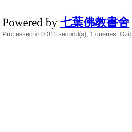
水晶
順正府大王公求道
Powered by
七葉佛教書舍
Processed in 0.011 second(s), 1 queries, Gzi
Smart EMS Slimming Muscle Trainer