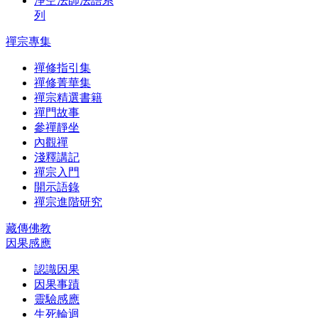
淨空法師法語系
列
禪宗專集
禪修指引集
禪修菁華集
禪宗精選書籍
禪門故事
參禪靜坐
內觀禪
淺釋講記
禪宗入門
開示語錄
禪宗進階研究
藏傳佛教
因果感應
認識因果
因果事蹟
靈驗感應
生死輪迴