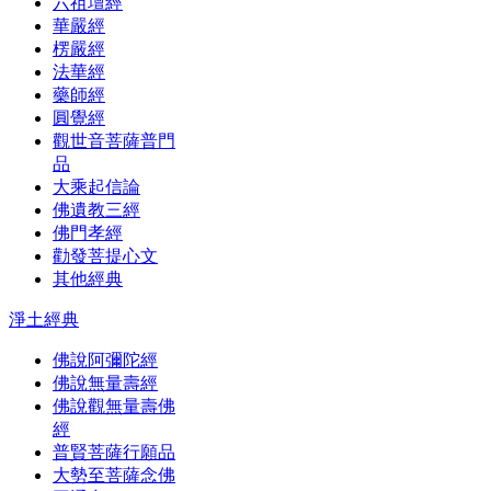
六祖壇經
華嚴經
楞嚴經
法華經
藥師經
圓覺經
觀世音菩薩普門
品
大乘起信論
佛遺教三經
佛門孝經
勸發菩提心文
其他經典
淨土經典
佛說阿彌陀經
佛說無量壽經
佛說觀無量壽佛
經
普賢菩薩行願品
大勢至菩薩念佛