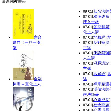
最新佛教書籍
09-05
[
知名法師
07-01
[
積德改命
陳女士著
07-01
[
答問釋疑
化上人講
壽命
07-01
[
地藏經
]
是自己一點一滴
07-01
[
反對墮胎
努
主講
07-01
[
佛說阿彌
人主講
07-01
[
淺釋講記
主講
07-01
[
地藏經
]
金剛
述
棒喝 -- 宣化上人
07-01
[
禪宗精選
07-01
[
漢傳法師
嚴法師著
07-01
[
心靈成長
07-01
[
社會問題
07-01
[
心靈成長