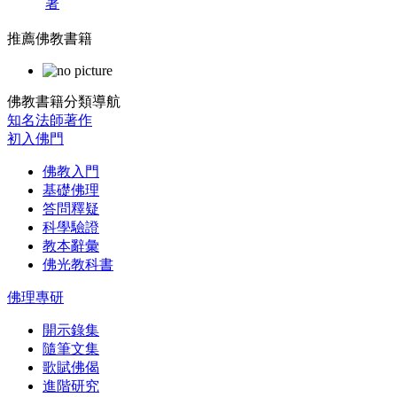
著
推薦佛教書籍
佛教書籍分類導航
知名法師著作
初入佛門
佛教入門
基礎佛理
答問釋疑
科學驗證
教本辭彙
佛光教科書
佛理專研
開示錄集
隨筆文集
歌賦佛偈
進階研究