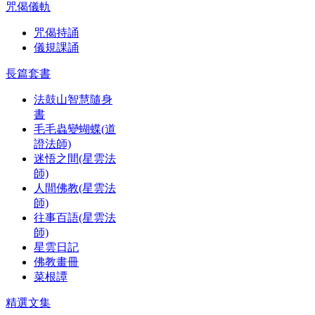
咒偈儀軌
咒偈持誦
儀規課誦
長篇套書
法鼓山智慧隨身
書
毛毛蟲變蝴蝶(道
證法師)
迷悟之間(星雲法
師)
人間佛教(星雲法
師)
往事百語(星雲法
師)
星雲日記
佛教畫冊
菜根譚
精選文集