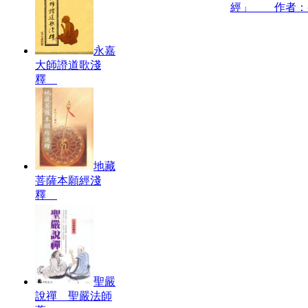
經」 作者：
永嘉
大師證道歌淺
釋
地藏
菩薩本願經淺
釋
聖嚴
說禪 聖嚴法師