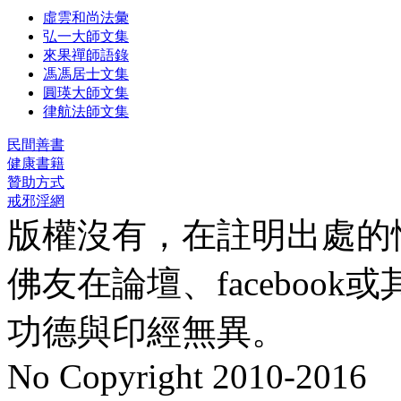
虛雲和尚法彙
弘一大師文集
來果禪師語錄
馮馮居士文集
圓瑛大師文集
律航法師文集
民間善書
健康書籍
贊助方式
戒邪淫網
版權沒有，在註明出處的
佛友在論壇、faceboo
功德與印經無異。
No Copyright 2010-2016