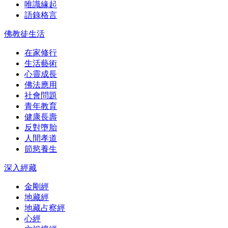
唯識緣起
語錄格言
佛教徒生活
在家修行
生活藝術
心靈成長
佛法應用
社會問題
青年教育
健康長壽
反對墮胎
人間孝道
節慾養生
深入經藏
金剛經
地藏經
地藏占察經
心經