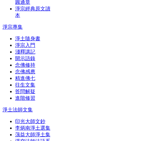
圓通章
淨宗經典原文讀
本
淨宗專集
淨土隨身書
淨宗入門
淺釋講記
開示語錄
念佛修持
念佛感應
精進佛七
往生文集
答問解疑
進階修習
淨土法師文集
印光大師文鈔
李炳南淨土選集
蕅益大師淨土集