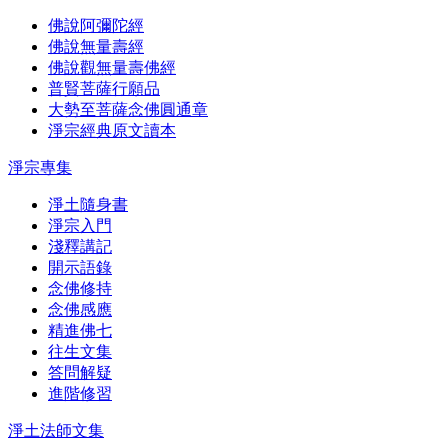
佛說阿彌陀經
佛說無量壽經
佛說觀無量壽佛經
普賢菩薩行願品
大勢至菩薩念佛圓通章
淨宗經典原文讀本
淨宗專集
淨土隨身書
淨宗入門
淺釋講記
開示語錄
念佛修持
念佛感應
精進佛七
往生文集
答問解疑
進階修習
淨土法師文集