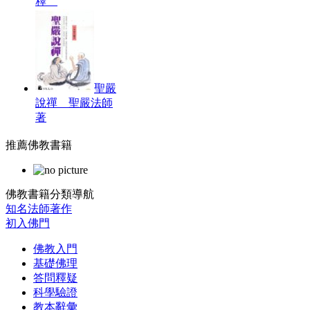
釋
聖嚴
說禪 聖嚴法師
著
推薦佛教書籍
佛教書籍分類導航
知名法師著作
初入佛門
佛教入門
基礎佛理
答問釋疑
科學驗證
教本辭彙