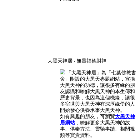
大黑天神居 - 無量福德財神
「大黑天神居」為「七葉佛教書
舍」附設的大黑天專題網站，宣揚
大黑天神的功德，讓很多有緣的朋
友認識和瞭解大黑天神的本生傳和
歷史背景，也因為這個機緣，讓很
多宿世與大黑天神有深厚緣份的人
開始發心供養承事大黑天神。
如有興趣的朋友，可瀏覽
大黑天神
居網站
，瞭解更多大黑天神的故
事、供奉方法、靈驗事蹟、相關視
頻等寶貴資料。