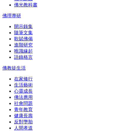
佛光教科書
佛理專研
開示錄集
隨筆文集
歌賦佛偈
進階研究
唯識緣起
語錄格言
佛教徒生活
在家修行
生活藝術
心靈成長
佛法應用
社會問題
青年教育
健康長壽
反對墮胎
人間孝道