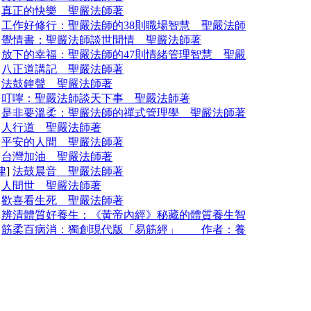
]
真正的快樂 聖嚴法師著
]
工作好修行：聖嚴法師的38則職場智慧 聖嚴法師
]
覺情書：聖嚴法師談世間情 聖嚴法師著
]
放下的幸福：聖嚴法師的47則情緒管理智慧 聖嚴
]
八正道講記 聖嚴法師著
]
法鼓鐘聲 聖嚴法師著
]
叮嚀：聖嚴法師談天下事 聖嚴法師著
]
是非要溫柔：聖嚴法師的禪式管理學 聖嚴法師著
]
人行道 聖嚴法師著
]
平安的人間 聖嚴法師著
]
台灣加油 聖嚴法師著
律
]
法鼓晨音 聖嚴法師著
]
人間世 聖嚴法師著
]
歡喜看生死 聖嚴法師著
]
辨清體質好養生：《黃帝內經》秘藏的體質養生智
]
筋柔百病消：獨創現代版「易筋經」 作者：養