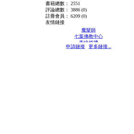
書籍總數： 2551
評論總數： 3886
(0)
註冊會員： 6209
(0)
友情鏈接
魔髮師
七葉佛教中心
牽緣婚禮
申請鏈接
更多鏈接...
保髮堂