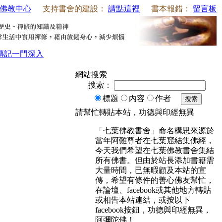
佛教中心
支持書舍的建設：
請點這裡
書本報錯：
留言板
傳記
一門深入
網站搜索
搜索：
標題
內容
作者
搜索
請幫忙轉貼本站，功德與印經無異
「七葉佛教書舍」命名構思來源於
當年阿難尊者在七葉窟結集佛經，
今天我們希望在七葉佛教書舍集結
所有佛書。但由於站長添加書籍需
大量時間，已無暇顧及本站的宣
傳，希望有條件的善心佛友幫忙，
在論壇、facebook或其他地方轉貼
或相告本站連結，或按以下
facebook按鈕，功德與印經無異，
阿彌陀佛！