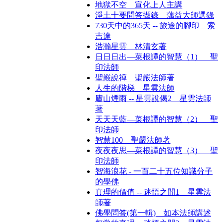
地獄不空 宣化上人主講
淨土十要問答擷錄 蕅益大師選錄
730天中的365天 -- 旅途的腳印 索
吉達
浩瀚星雲 林清玄著
日日日出—菜根譚的智慧（1） 聖
印法師
聖嚴說禪 聖嚴法師著
人生的階梯 星雲法師
廬山煙雨 -- 星雲說偈2 星雲法師
著
天天天藍—菜根譚的智慧（2） 聖
印法師
智慧100 聖嚴法師著
夜夜夜思—菜根譚的智慧（3） 聖
印法師
智海浪花 - 一百二十五位知識分子
的學佛
真理的價值 -- 迷悟之間1 星雲法
師著
佛學問答(第一輯) 如本法師講述