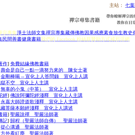
主站：
七葉
淨宗專集
淨土法師文集
禪宗專集
藏傳佛教
因果感應
素食放生
教史
集
民間善書
健康書籍
我們的 Facebook 粉絲群
贊助方式
戒邪淫網
著作
]
免費結緣佛教書籍
]
壽命是自己一點一滴努力來的 陳女士著
]
金剛棒喝 -- 宣化上人答問錄 宣化上人講
地獄不空 宣化上人主講
]
無辜的小鬼（中英） 宣化上人主講
陀經
]
佛說阿彌陀經淺釋 宣化上人主講
]
永嘉大師證道歌淺釋 宣化上人主講
地藏菩薩本願經淺釋 宣化上人講述
書籍
]
聖嚴說禪 聖嚴法師著
傳記
]
歸程（聖嚴法師自傳） 聖嚴法師著
]
從心溝通 聖嚴法師著
]
方外看紅塵 聖嚴法師著