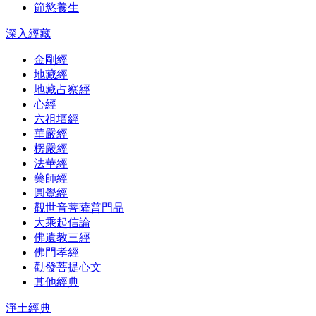
節慾養生
深入經藏
金剛經
地藏經
地藏占察經
心經
六祖壇經
華嚴經
楞嚴經
法華經
藥師經
圓覺經
觀世音菩薩普門品
大乘起信論
佛遺教三經
佛門孝經
勸發菩提心文
其他經典
淨土經典