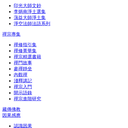
印光大師文鈔
李炳南淨土選集
蕅益大師淨土集
淨空法師法語系列
禪宗專集
禪修指引集
禪修菁華集
禪宗精選書籍
禪門故事
參禪靜坐
內觀禪
淺釋講記
禪宗入門
開示語錄
禪宗進階研究
藏傳佛教
因果感應
認識因果