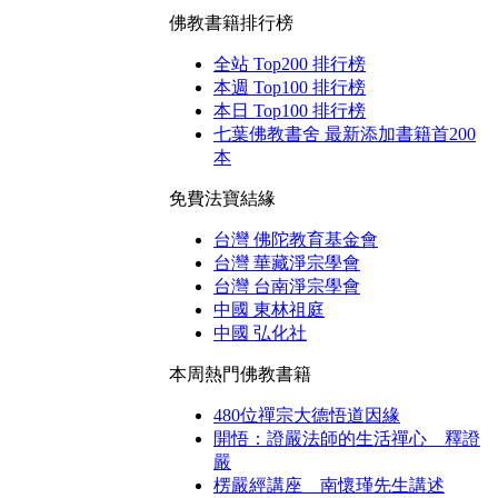
佛教書籍排行榜
全站 Top200 排行榜
本週 Top100 排行榜
本日 Top100 排行榜
七葉佛教書舍 最新添加書籍首200
本
免費法寶結緣
台灣 佛陀教育基金會
台灣 華藏淨宗學會
台灣 台南淨宗學會
中國 東林祖庭
中國 弘化社
本周熱門佛教書籍
480位禪宗大德悟道因緣
開悟：證嚴法師的生活禪心 釋證
嚴
楞嚴經講座 南懷瑾先生講述