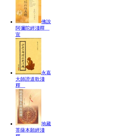
佛說
阿彌陀經淺釋
宣
永嘉
大師證道歌淺
釋
地藏
菩薩本願經淺