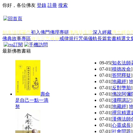
你好，各位佛友
登錄
註冊
搜索
知名法師著作
初入佛門
佛理專研
佛教徒生活
深入經藏
淨土經典
佛典故事專區
故事寓言書籍
戒律規行
咒偈儀軌
長篇套書
精選文
最新佛教書籍
09-05
[
知名法師
07-01
[
積德改命
07-01
[
答問釋疑
07-01
[
地藏經
]
07-01
[
反對墮胎
壽命
07-01
[
佛說阿彌
是自己一點一滴
07-01
[
淺釋講記
努
07-01
[
地藏經
]
07-01
[
禪宗精選
07-01
[
漢傳法師
07-01
[
心靈成長
07-01
[
社會問題