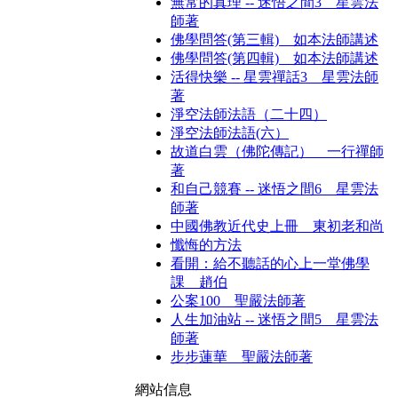
無常的真理 -- 迷悟之間3 星雲法
師著
佛學問答(第三輯) 如本法師講述
佛學問答(第四輯) 如本法師講述
活得快樂 -- 星雲禪話3 星雲法師
著
淨空法師法語（二十四）
淨空法師法語(六）
故道白雲（佛陀傳記） 一行禪師
著
和自己競賽 -- 迷悟之間6 星雲法
師著
中國佛教近代史上冊 東初老和尚
懺悔的方法
看開：給不聽話的心上一堂佛學
課 趙伯
公案100 聖嚴法師著
人生加油站 -- 迷悟之間5 星雲法
師著
步步蓮華 聖嚴法師著
網站信息