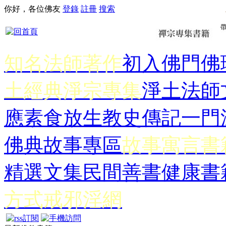
你好，各位佛友
登錄
註冊
搜索
知名法師著作
初入佛門
佛
土經典
淨宗專集
淨土法師
應
素食放生
教史傳記
一門
佛典故事專區
故事寓言書
精選文集
民間善書
健康書
方式
戒邪淫網