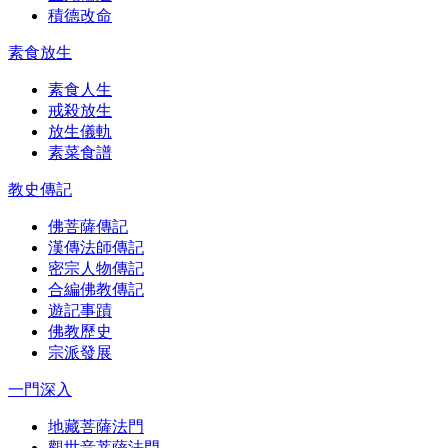
積德改命
素食放生
素食人生
戒殺放生
放生儀軌
素菜食譜
教史傳記
佛菩薩傳記
漢傳法師傳記
密宗人物傳記
合編佛教傳記
遊記事蹟
佛教歷史
宗派發展
一門深入
地藏菩薩法門
觀世音菩薩法門