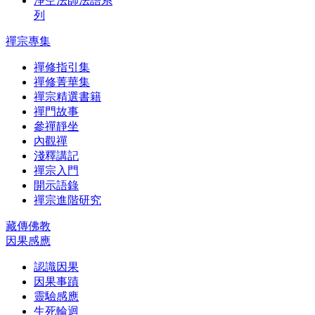
淨空法師法語系
列
禪宗專集
禪修指引集
禪修菁華集
禪宗精選書籍
禪門故事
參禪靜坐
內觀禪
淺釋講記
禪宗入門
開示語錄
禪宗進階研究
藏傳佛教
因果感應
認識因果
因果事蹟
靈驗感應
生死輪迴