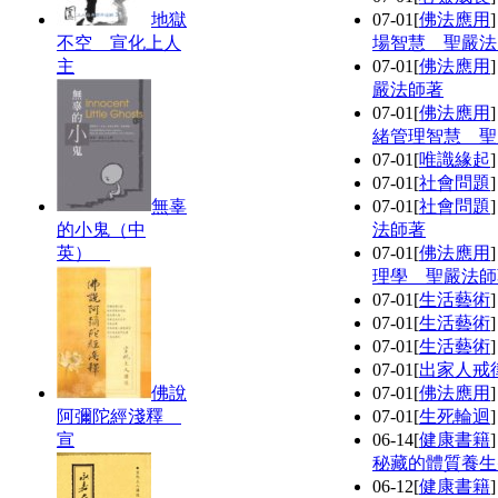
地獄
07-01
[
佛法應用
不空 宣化上人
場智慧 聖嚴法
主
07-01
[
佛法應用
嚴法師著
07-01
[
佛法應用
緒管理智慧 聖
07-01
[
唯識緣起
07-01
[
社會問題
無辜
07-01
[
社會問題
的小鬼（中
法師著
英）
07-01
[
佛法應用
理學 聖嚴法師
07-01
[
生活藝術
07-01
[
生活藝術
07-01
[
生活藝術
07-01
[
出家人戒
佛說
07-01
[
佛法應用
阿彌陀經淺釋
07-01
[
生死輪迴
宣
06-14
[
健康書籍
秘藏的體質養生
06-12
[
健康書籍