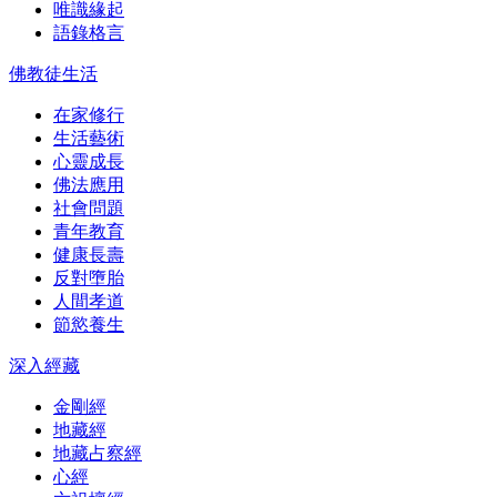
唯識緣起
語錄格言
佛教徒生活
在家修行
生活藝術
心靈成長
佛法應用
社會問題
青年教育
健康長壽
反對墮胎
人間孝道
節慾養生
深入經藏
金剛經
地藏經
地藏占察經
心經