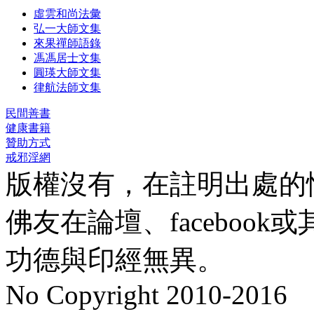
虛雲和尚法彙
弘一大師文集
來果禪師語錄
馮馮居士文集
圓瑛大師文集
律航法師文集
民間善書
健康書籍
贊助方式
戒邪淫網
版權沒有，在註明出處的
佛友在論壇、faceboo
功德與印經無異。
No Copyright 2010-2016