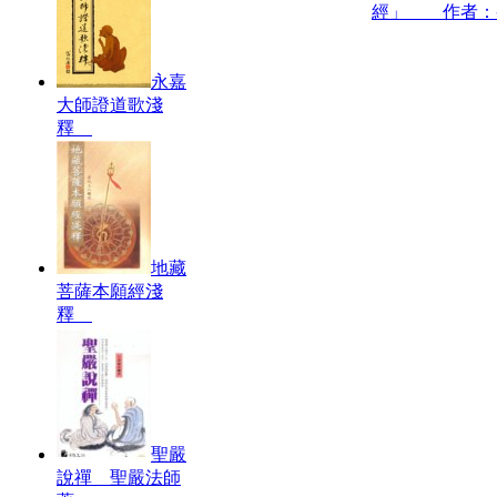
經」 作者：
永嘉
大師證道歌淺
釋
地藏
菩薩本願經淺
釋
聖嚴
說禪 聖嚴法師