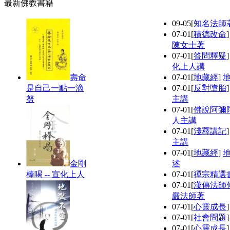
最新佛教書籍
09-05
[
知名法師
07-01
[
積德改命
陳女士著
07-01
[
答問釋疑
化上人講
壽命
07-01
[
地藏經
]
是自己一點一滴
07-01
[
反對墮胎
努
主講
07-01
[
佛說阿彌
人主講
07-01
[
淺釋講記
主講
07-01
[
地藏經
]
金剛
述
棒喝 -- 宣化上人
07-01
[
禪宗精選
07-01
[
漢傳法師
嚴法師著
07-01
[
心靈成長
07-01
[
社會問題
07-01
[
心靈成長