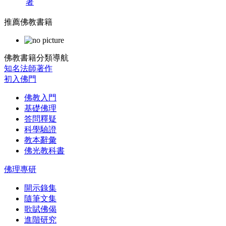
著
推薦佛教書籍
佛教書籍分類導航
知名法師著作
初入佛門
佛教入門
基礎佛理
答問釋疑
科學驗證
教本辭彙
佛光教科書
佛理專研
開示錄集
隨筆文集
歌賦佛偈
進階研究