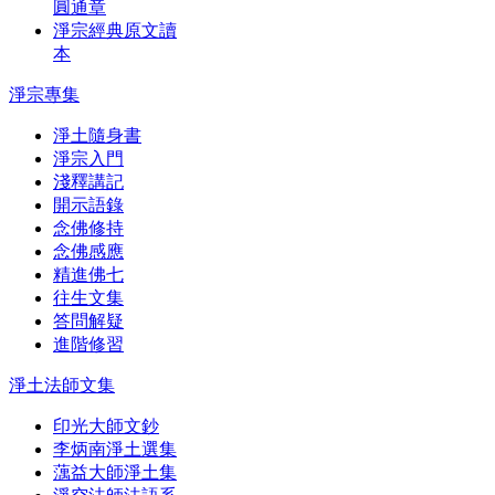
圓通章
淨宗經典原文讀
本
淨宗專集
淨土隨身書
淨宗入門
淺釋講記
開示語錄
念佛修持
念佛感應
精進佛七
往生文集
答問解疑
進階修習
淨土法師文集
印光大師文鈔
李炳南淨土選集
蕅益大師淨土集