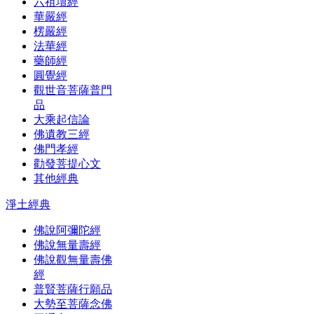
六祖壇經
華嚴經
楞嚴經
法華經
藥師經
圓覺經
觀世音菩薩普門
品
大乘起信論
佛遺教三經
佛門孝經
勸發菩提心文
其他經典
淨土經典
佛說阿彌陀經
佛說無量壽經
佛說觀無量壽佛
經
普賢菩薩行願品
大勢至菩薩念佛