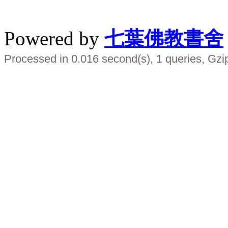
水晶
順正府大王公求道
Powered by
七葉佛教書舍
Processed in 0.016 second(s), 1 queries, Gzi
Smart EMS Slimming Muscle Trainer