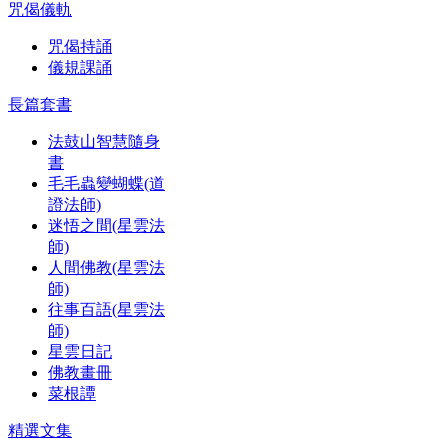
咒偈儀軌
咒偈持誦
儀規課誦
長篇套書
法鼓山智慧隨身
書
毛毛蟲變蝴蝶(道
證法師)
迷悟之間(星雲法
師)
人間佛教(星雲法
師)
往事百語(星雲法
師)
星雲日記
佛教畫冊
菜根譚
精選文集