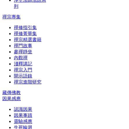
淨空法師法語系
列
禪宗專集
禪修指引集
禪修菁華集
禪宗精選書籍
禪門故事
參禪靜坐
內觀禪
淺釋講記
禪宗入門
開示語錄
禪宗進階研究
藏傳佛教
因果感應
認識因果
因果事蹟
靈驗感應
生死輪迴