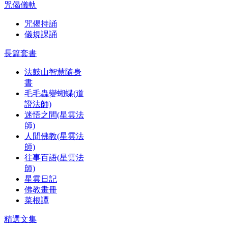
咒偈儀軌
咒偈持誦
儀規課誦
長篇套書
法鼓山智慧隨身
書
毛毛蟲變蝴蝶(道
證法師)
迷悟之間(星雲法
師)
人間佛教(星雲法
師)
往事百語(星雲法
師)
星雲日記
佛教畫冊
菜根譚
精選文集