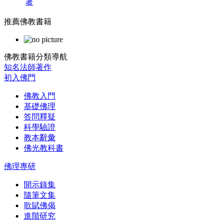
著
推薦佛教書籍
佛教書籍分類導航
知名法師著作
初入佛門
佛教入門
基礎佛理
答問釋疑
科學驗證
教本辭彙
佛光教科書
佛理專研
開示錄集
隨筆文集
歌賦佛偈
進階研究