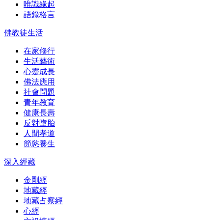
唯識緣起
語錄格言
佛教徒生活
在家修行
生活藝術
心靈成長
佛法應用
社會問題
青年教育
健康長壽
反對墮胎
人間孝道
節慾養生
深入經藏
金剛經
地藏經
地藏占察經
心經