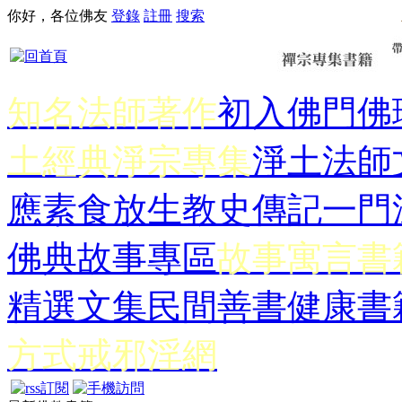
你好，各位佛友
登錄
註冊
搜索
知名法師著作
初入佛門
佛
土經典
淨宗專集
淨土法師
應
素食放生
教史傳記
一門
佛典故事專區
故事寓言書
精選文集
民間善書
健康書
方式
戒邪淫網