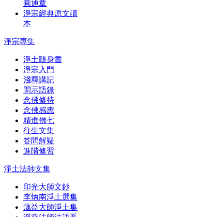
圓通章
淨宗經典原文讀
本
淨宗專集
淨土隨身書
淨宗入門
淺釋講記
開示語錄
念佛修持
念佛感應
精進佛七
往生文集
答問解疑
進階修習
淨土法師文集
印光大師文鈔
李炳南淨土選集
蕅益大師淨土集