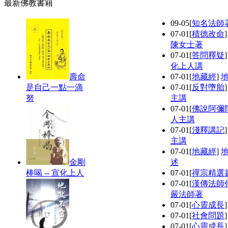
最新佛教書籍
09-05
[
知名法師
07-01
[
積德改命
陳女士著
07-01
[
答問釋疑
化上人講
壽命
07-01
[
地藏經
]
是自己一點一滴
07-01
[
反對墮胎
努
主講
07-01
[
佛說阿彌
人主講
07-01
[
淺釋講記
主講
07-01
[
地藏經
]
金剛
述
棒喝 -- 宣化上人
07-01
[
禪宗精選
07-01
[
漢傳法師
嚴法師著
07-01
[
心靈成長
07-01
[
社會問題
07-01
[
心靈成長