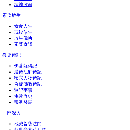
積德改命
素食放生
素食人生
戒殺放生
放生儀軌
素菜食譜
教史傳記
佛菩薩傳記
漢傳法師傳記
密宗人物傳記
合編佛教傳記
遊記事蹟
佛教歷史
宗派發展
一門深入
地藏菩薩法門
觀世音菩薩法門