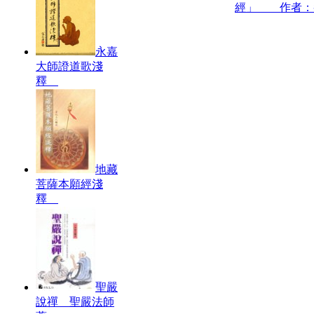
經」 作者：
永嘉
大師證道歌淺
釋
地藏
菩薩本願經淺
釋
聖嚴
說禪 聖嚴法師