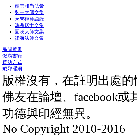
虛雲和尚法彙
弘一大師文集
來果禪師語錄
馮馮居士文集
圓瑛大師文集
律航法師文集
民間善書
健康書籍
贊助方式
戒邪淫網
版權沒有，在註明出處的
佛友在論壇、faceboo
功德與印經無異。
No Copyright 2010-2016