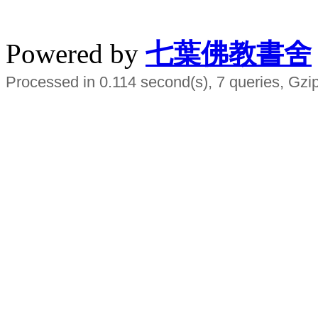
水晶
順正府大王公求道
Powered by
七葉佛教書舍
Processed in 0.114 second(s), 7 queries, Gzi
Smart EMS Slimming Muscle Trainer