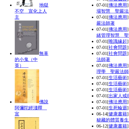
地獄
07-01
[
佛法應用
不空 宣化上人
場智慧 聖嚴法
主
07-01
[
佛法應用
嚴法師著
07-01
[
佛法應用
緒管理智慧 聖
07-01
[
唯識緣起
07-01
[
社會問題
無辜
07-01
[
社會問題
的小鬼（中
法師著
英）
07-01
[
佛法應用
理學 聖嚴法師
07-01
[
生活藝術
07-01
[
生活藝術
07-01
[
生活藝術
07-01
[
出家人戒
佛說
07-01
[
佛法應用
阿彌陀經淺釋
07-01
[
生死輪迴
宣
06-14
[
健康書籍
秘藏的體質養生
06-12
[
健康書籍