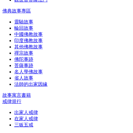
佛典故事專區
靈驗故事
輪回故事
中國佛教故事
印度佛教故事
其他佛教故事
禪宗故事
佛陀事跡
菩薩事跡
名人學佛故事
省人故事
法師的出家因緣
故事寓言書籍
戒律規行
出家人戒律
在家人戒律
三皈五戒