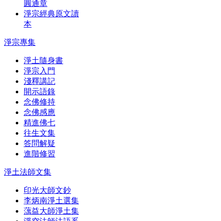
圓通章
淨宗經典原文讀
本
淨宗專集
淨土隨身書
淨宗入門
淺釋講記
開示語錄
念佛修持
念佛感應
精進佛七
往生文集
答問解疑
進階修習
淨土法師文集
印光大師文鈔
李炳南淨土選集
蕅益大師淨土集