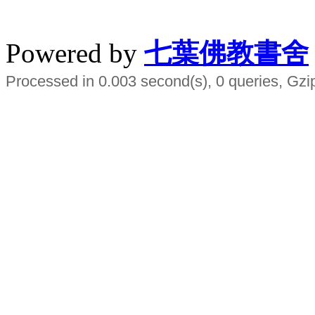
水晶
順正府大王公求道
Powered by
七葉佛教書舍
Processed in 0.003 second(s), 0 queries, Gzi
Smart EMS Slimming Muscle Trainer