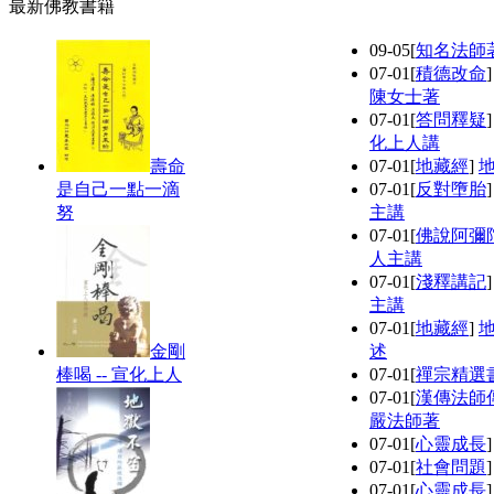
最新佛教書籍
09-05
[
知名法師
07-01
[
積德改命
陳女士著
07-01
[
答問釋疑
化上人講
壽命
07-01
[
地藏經
]
是自己一點一滴
07-01
[
反對墮胎
努
主講
07-01
[
佛說阿彌
人主講
07-01
[
淺釋講記
主講
07-01
[
地藏經
]
金剛
述
棒喝 -- 宣化上人
07-01
[
禪宗精選
07-01
[
漢傳法師
嚴法師著
07-01
[
心靈成長
07-01
[
社會問題
07-01
[
心靈成長