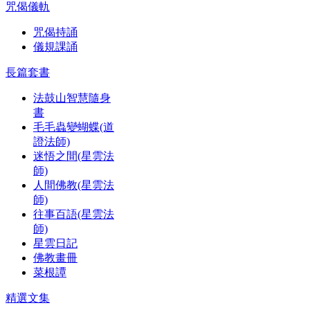
咒偈儀軌
咒偈持誦
儀規課誦
長篇套書
法鼓山智慧隨身
書
毛毛蟲變蝴蝶(道
證法師)
迷悟之間(星雲法
師)
人間佛教(星雲法
師)
往事百語(星雲法
師)
星雲日記
佛教畫冊
菜根譚
精選文集