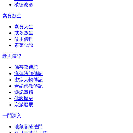
積德改命
素食放生
素食人生
戒殺放生
放生儀軌
素菜食譜
教史傳記
佛菩薩傳記
漢傳法師傳記
密宗人物傳記
合編佛教傳記
遊記事蹟
佛教歷史
宗派發展
一門深入
地藏菩薩法門
觀世音菩薩法門