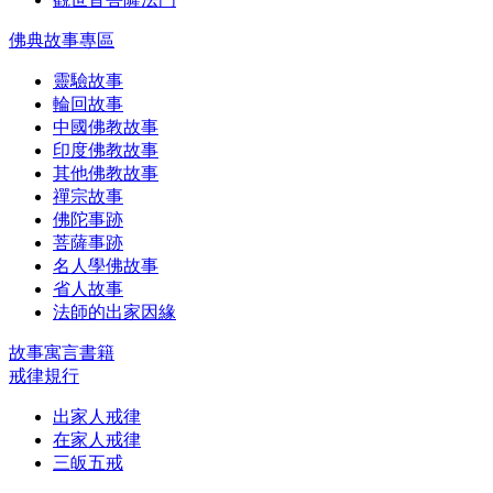
佛典故事專區
靈驗故事
輪回故事
中國佛教故事
印度佛教故事
其他佛教故事
禪宗故事
佛陀事跡
菩薩事跡
名人學佛故事
省人故事
法師的出家因緣
故事寓言書籍
戒律規行
出家人戒律
在家人戒律
三皈五戒