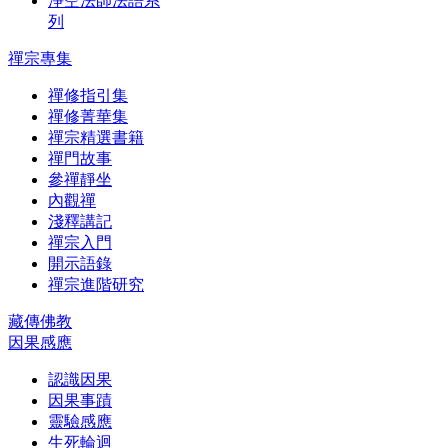
淨空法師法語系
列
禪宗專集
禪修指引集
禪修菁華集
禪宗精選書籍
禪門故事
參禪靜坐
內觀禪
淺釋講記
禪宗入門
開示語錄
禪宗進階研究
藏傳佛教
因果感應
認識因果
因果事蹟
靈驗感應
生死輪迴