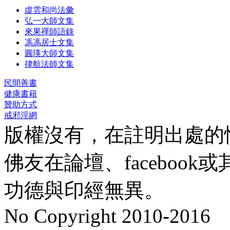
虛雲和尚法彙
弘一大師文集
來果禪師語錄
馮馮居士文集
圓瑛大師文集
律航法師文集
民間善書
健康書籍
贊助方式
戒邪淫網
版權沒有，在註明出處的
佛友在論壇、faceboo
功德與印經無異。
No Copyright 2010-2016