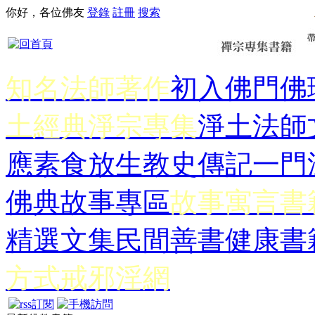
你好，各位佛友
登錄
註冊
搜索
知名法師著作
初入佛門
佛
土經典
淨宗專集
淨土法師
應
素食放生
教史傳記
一門
佛典故事專區
故事寓言書
精選文集
民間善書
健康書
方式
戒邪淫網