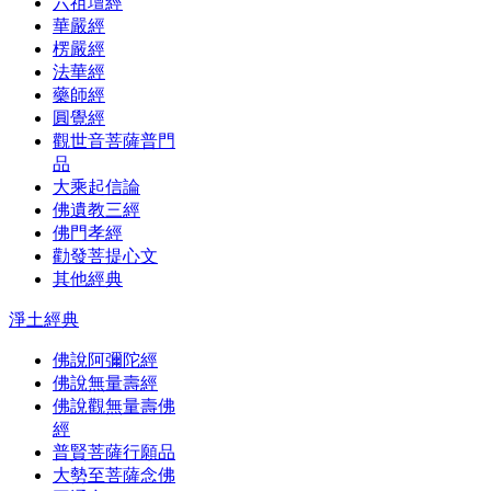
六祖壇經
華嚴經
楞嚴經
法華經
藥師經
圓覺經
觀世音菩薩普門
品
大乘起信論
佛遺教三經
佛門孝經
勸發菩提心文
其他經典
淨土經典
佛說阿彌陀經
佛說無量壽經
佛說觀無量壽佛
經
普賢菩薩行願品
大勢至菩薩念佛