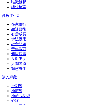
唯識緣起
語錄格言
佛教徒生活
在家修行
生活藝術
心靈成長
佛法應用
社會問題
青年教育
健康長壽
反對墮胎
人間孝道
節慾養生
深入經藏
金剛經
地藏經
地藏占察經
心經