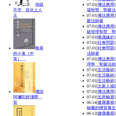
地獄
07-01
[
佛法應用
不空 宣化上人
場智慧 聖嚴法
主
07-01
[
佛法應用
嚴法師著
07-01
[
佛法應用
緒管理智慧 聖
07-01
[
唯識緣起
07-01
[
社會問題
無辜
07-01
[
社會問題
的小鬼（中
法師著
英）
07-01
[
佛法應用
理學 聖嚴法師
07-01
[
生活藝術
07-01
[
生活藝術
07-01
[
生活藝術
07-01
[
出家人戒
佛說
07-01
[
佛法應用
阿彌陀經淺釋
07-01
[
生死輪迴
宣
06-14
[
健康書籍
秘藏的體質養生
06-12
[
健康書籍