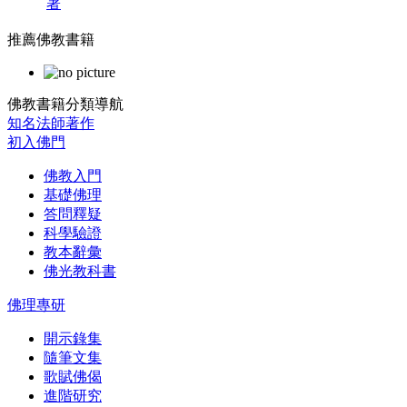
著
推薦佛教書籍
佛教書籍分類導航
知名法師著作
初入佛門
佛教入門
基礎佛理
答問釋疑
科學驗證
教本辭彙
佛光教科書
佛理專研
開示錄集
隨筆文集
歌賦佛偈
進階研究