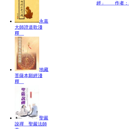
經」 作者：
永嘉
大師證道歌淺
釋
地藏
菩薩本願經淺
釋
聖嚴
說禪 聖嚴法師