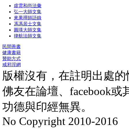
虛雲和尚法彙
弘一大師文集
來果禪師語錄
馮馮居士文集
圓瑛大師文集
律航法師文集
民間善書
健康書籍
贊助方式
戒邪淫網
版權沒有，在註明出處的
佛友在論壇、faceboo
功德與印經無異。
No Copyright 2010-2016