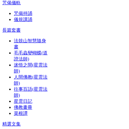
咒偈儀軌
咒偈持誦
儀規課誦
長篇套書
法鼓山智慧隨身
書
毛毛蟲變蝴蝶(道
證法師)
迷悟之間(星雲法
師)
人間佛教(星雲法
師)
往事百語(星雲法
師)
星雲日記
佛教畫冊
菜根譚
精選文集