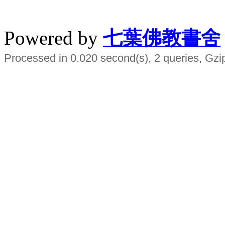
水晶
順正府大王公求道
Powered by
七葉佛教書舍
Processed in 0.020 second(s), 2 queries, Gzi
Smart EMS Slimming Muscle Trainer