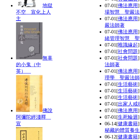
地獄
07-01
[
佛法應用
不空 宣化上人
場智慧 聖嚴法
主
07-01
[
佛法應用
嚴法師著
07-01
[
佛法應用
緒管理智慧 聖
07-01
[
唯識緣起
07-01
[
社會問題
無辜
07-01
[
社會問題
的小鬼（中
法師著
英）
07-01
[
佛法應用
理學 聖嚴法師
07-01
[
生活藝術
07-01
[
生活藝術
07-01
[
生活藝術
07-01
[
出家人戒
佛說
07-01
[
佛法應用
阿彌陀經淺釋
07-01
[
生死輪迴
宣
06-14
[
健康書籍
秘藏的體質養生
06-12
[
健康書籍