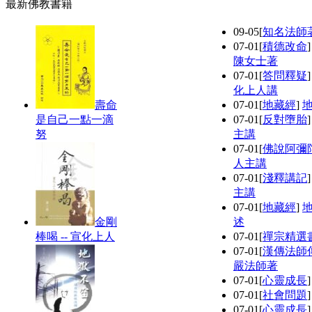
最新佛教書籍
09-05
[
知名法師
07-01
[
積德改命
陳女士著
07-01
[
答問釋疑
化上人講
壽命
07-01
[
地藏經
]
是自己一點一滴
07-01
[
反對墮胎
努
主講
07-01
[
佛說阿彌
人主講
07-01
[
淺釋講記
主講
07-01
[
地藏經
]
金剛
述
棒喝 -- 宣化上人
07-01
[
禪宗精選
07-01
[
漢傳法師
嚴法師著
07-01
[
心靈成長
07-01
[
社會問題
07-01
[
心靈成長