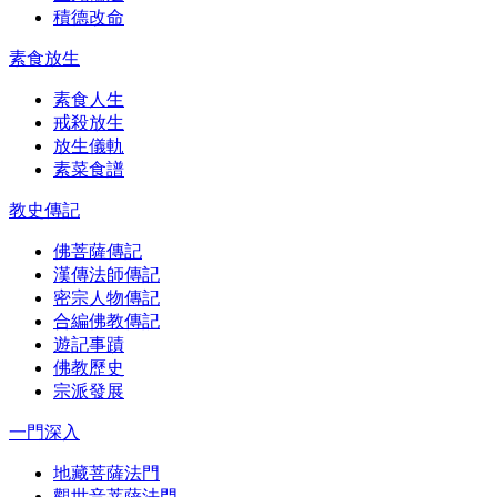
積德改命
素食放生
素食人生
戒殺放生
放生儀軌
素菜食譜
教史傳記
佛菩薩傳記
漢傳法師傳記
密宗人物傳記
合編佛教傳記
遊記事蹟
佛教歷史
宗派發展
一門深入
地藏菩薩法門
觀世音菩薩法門