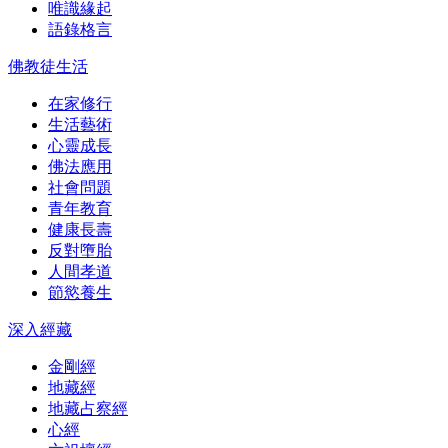
唯識緣起
語錄格言
佛教徒生活
在家修行
生活藝術
心靈成長
佛法應用
社會問題
青年教育
健康長壽
反對墮胎
人間孝道
節慾養生
深入經藏
金剛經
地藏經
地藏占察經
心經