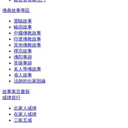
佛典故事專區
靈驗故事
輪回故事
中國佛教故事
印度佛教故事
其他佛教故事
禪宗故事
佛陀事跡
菩薩事跡
名人學佛故事
省人故事
法師的出家因緣
故事寓言書籍
戒律規行
出家人戒律
在家人戒律
三皈五戒