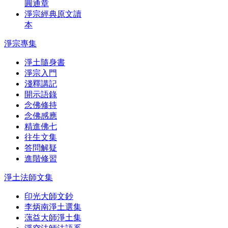
圓通章
淨宗經典原文讀
本
淨宗專集
淨土隨身書
淨宗入門
淺釋講記
開示語錄
念佛修持
念佛感應
精進佛七
往生文集
答問解疑
進階修習
淨土法師文集
印光大師文鈔
李炳南淨土選集
蕅益大師淨土集