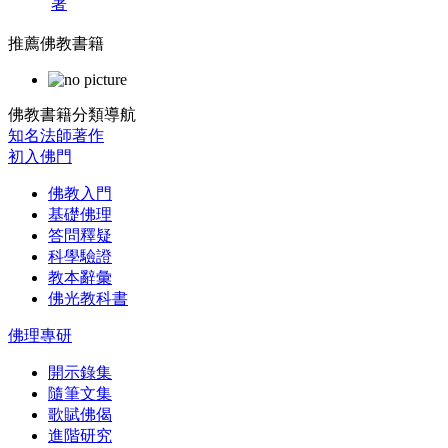
著
推薦佛教書籍
佛教書籍分類導航
知名法師著作
初入佛門
佛教入門
基礎佛理
答問釋疑
科學驗證
教本辭彙
佛光教科書
佛理專研
開示錄集
隨筆文集
歌賦佛偈
進階研究