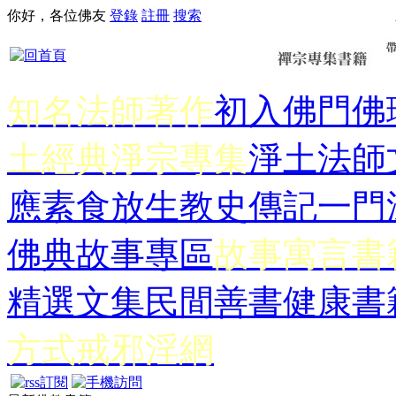
你好，各位佛友
登錄
註冊
搜索
知名法師著作
初入佛門
佛
土經典
淨宗專集
淨土法師
應
素食放生
教史傳記
一門
佛典故事專區
故事寓言書
精選文集
民間善書
健康書
方式
戒邪淫網