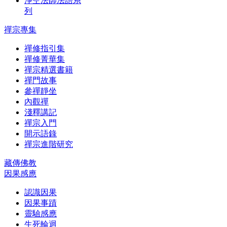
淨空法師法語系
列
禪宗專集
禪修指引集
禪修菁華集
禪宗精選書籍
禪門故事
參禪靜坐
內觀禪
淺釋講記
禪宗入門
開示語錄
禪宗進階研究
藏傳佛教
因果感應
認識因果
因果事蹟
靈驗感應
生死輪迴