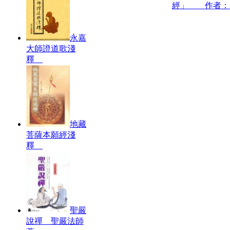
經」 作者：
永嘉
大師證道歌淺
釋
地藏
菩薩本願經淺
釋
聖嚴
說禪 聖嚴法師