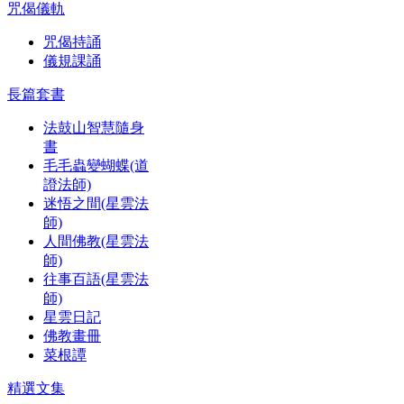
咒偈儀軌
咒偈持誦
儀規課誦
長篇套書
法鼓山智慧隨身
書
毛毛蟲變蝴蝶(道
證法師)
迷悟之間(星雲法
師)
人間佛教(星雲法
師)
往事百語(星雲法
師)
星雲日記
佛教畫冊
菜根譚
精選文集