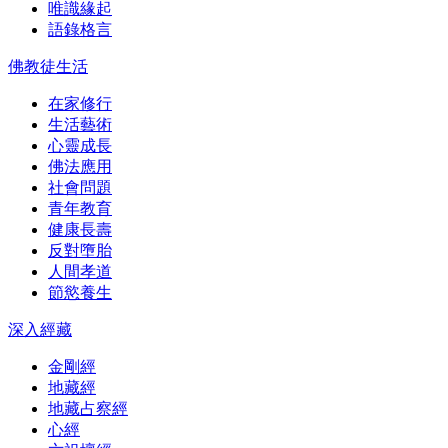
唯識緣起
語錄格言
佛教徒生活
在家修行
生活藝術
心靈成長
佛法應用
社會問題
青年教育
健康長壽
反對墮胎
人間孝道
節慾養生
深入經藏
金剛經
地藏經
地藏占察經
心經