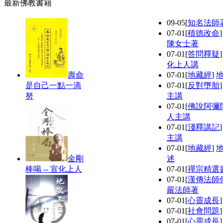
最新佛教書籍
09-05
[
知名法師
07-01
[
積德改命
陳女士著
07-01
[
答問釋疑
化上人講
壽命
07-01
[
地藏經
]
是自己一點一滴
07-01
[
反對墮胎
努
主講
07-01
[
佛說阿彌
人主講
07-01
[
淺釋講記
主講
07-01
[
地藏經
]
金剛
述
棒喝 -- 宣化上人
07-01
[
禪宗精選
07-01
[
漢傳法師
嚴法師著
07-01
[
心靈成長
07-01
[
社會問題
07-01
[
心靈成長