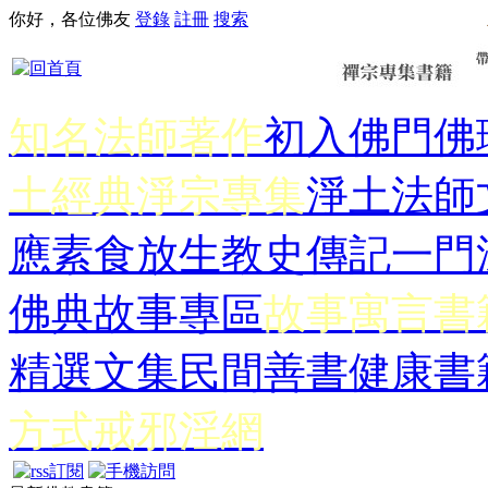
你好，各位佛友
登錄
註冊
搜索
知名法師著作
初入佛門
佛
土經典
淨宗專集
淨土法師
應
素食放生
教史傳記
一門
佛典故事專區
故事寓言書
精選文集
民間善書
健康書
方式
戒邪淫網