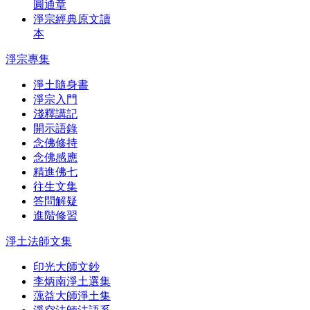
圓通章
淨宗經典原文讀
本
淨宗專集
淨土隨身書
淨宗入門
淺釋講記
開示語錄
念佛修持
念佛感應
精進佛七
往生文集
答問解疑
進階修習
淨土法師文集
印光大師文鈔
李炳南淨土選集
蕅益大師淨土集