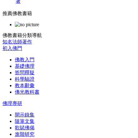
著
推薦佛教書籍
佛教書籍分類導航
知名法師著作
初入佛門
佛教入門
基礎佛理
答問釋疑
科學驗證
教本辭彙
佛光教科書
佛理專研
開示錄集
隨筆文集
歌賦佛偈
進階研究