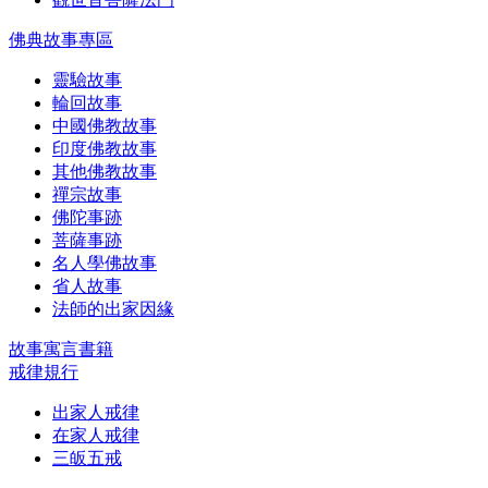
佛典故事專區
靈驗故事
輪回故事
中國佛教故事
印度佛教故事
其他佛教故事
禪宗故事
佛陀事跡
菩薩事跡
名人學佛故事
省人故事
法師的出家因緣
故事寓言書籍
戒律規行
出家人戒律
在家人戒律
三皈五戒