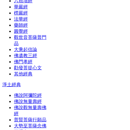
六祖壇經
華嚴經
楞嚴經
法華經
藥師經
圓覺經
觀世音菩薩普門
品
大乘起信論
佛遺教三經
佛門孝經
勸發菩提心文
其他經典
淨土經典
佛說阿彌陀經
佛說無量壽經
佛說觀無量壽佛
經
普賢菩薩行願品
大勢至菩薩念佛