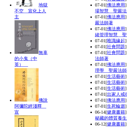
地獄
07-01
[
佛法應用
不空 宣化上人
場智慧 聖嚴法
主
07-01
[
佛法應用
嚴法師著
07-01
[
佛法應用
緒管理智慧 聖
07-01
[
唯識緣起
07-01
[
社會問題
無辜
07-01
[
社會問題
的小鬼（中
法師著
英）
07-01
[
佛法應用
理學 聖嚴法師
07-01
[
生活藝術
07-01
[
生活藝術
07-01
[
生活藝術
07-01
[
出家人戒
佛說
07-01
[
佛法應用
阿彌陀經淺釋
07-01
[
生死輪迴
宣
06-14
[
健康書籍
秘藏的體質養生
06-12
[
健康書籍