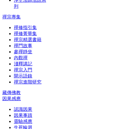
淨空法師法語系
列
禪宗專集
禪修指引集
禪修菁華集
禪宗精選書籍
禪門故事
參禪靜坐
內觀禪
淺釋講記
禪宗入門
開示語錄
禪宗進階研究
藏傳佛教
因果感應
認識因果
因果事蹟
靈驗感應
生死輪迴