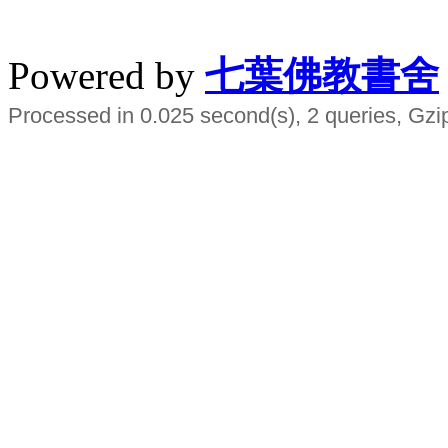
水晶
順正府大王公求道
Powered by
七葉佛教書舍
Processed in 0.025 second(s), 2 queries, Gzi
Smart EMS Slimming Muscle Trainer