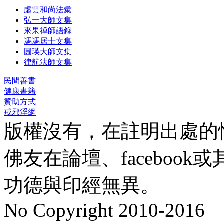
虛雲和尚法彙
弘一大師文集
來果禪師語錄
馮馮居士文集
圓瑛大師文集
律航法師文集
民間善書
健康書籍
贊助方式
戒邪淫網
版權沒有，在註明出處的
佛友在論壇、faceboo
功德與印經無異。
No Copyright 2010-2016