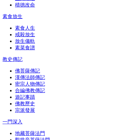
積德改命
素食放生
素食人生
戒殺放生
放生儀軌
素菜食譜
教史傳記
佛菩薩傳記
漢傳法師傳記
密宗人物傳記
合編佛教傳記
遊記事蹟
佛教歷史
宗派發展
一門深入
地藏菩薩法門
觀世音菩薩法門