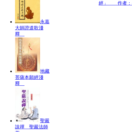
經」 作者：
永嘉
大師證道歌淺
釋
地藏
菩薩本願經淺
釋
聖嚴
說禪 聖嚴法師